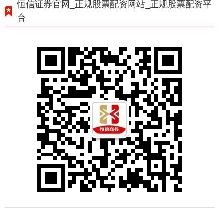
恒信证券官网_正规股票配资网站_正规股票配资平
台