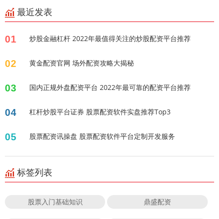
最近发表
01
炒股金融杠杆 2022年最值得关注的炒股配资平台推荐
02
黄金配资官网 场外配资攻略大揭秘
03
国内正规外盘配资平台 2022年最可靠的配资平台推荐
04
杠杆炒股平台证券 股票配资软件实盘推荐Top3
05
股票配资讯操盘 股票配资软件平台定制开发服务
标签列表
股票入门基础知识
鼎盛配资