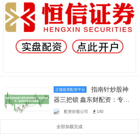
指南针炒股神
正规股票配资平台
器三把锁 鑫东财配资：专业
配资服务，助您轻松实现资
配资炒股公司
140
金增值！
全部加载完成