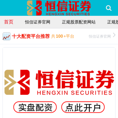
首页
恒信证券官网
正规股票配资网站
正规
十大配资平台推荐
恒信证券官网
共
100
+平台