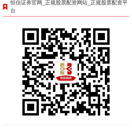
恒信证券官网_正规股票配资网站_正规股票配资平
台