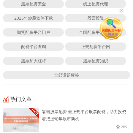
股票配资安全
线上配资代理
2025年炒股软件下载
股票投资
期货配资平台门户
全国配资平台排名
配资平台查询
正规配资平台网
股票加大杠杆
股票配资知识
全部话题标签
热门文章
靠谱股票配资 最正规平台股票配资，助力投资
者把握蛇年股市新机
269