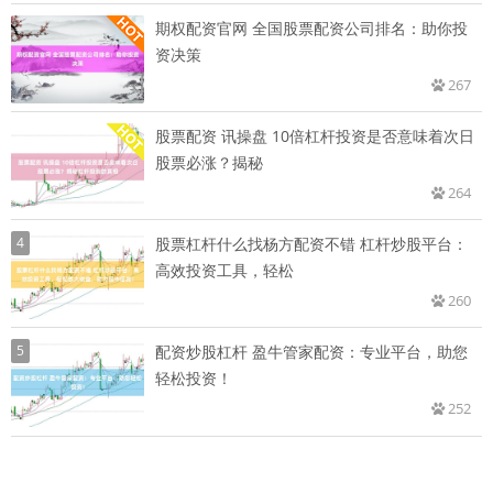
期权配资官网 全国股票配资公司排名：助你投
资决策
267
股票配资 讯操盘 10倍杠杆投资是否意味着次日
股票必涨？揭秘
264
4
股票杠杆什么找杨方配资不错 杠杆炒股平台：
高效投资工具，轻松
260
5
配资炒股杠杆 盈牛管家配资：专业平台，助您
轻松投资！
252