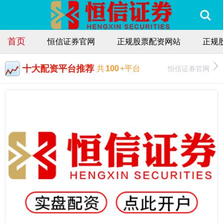
首页
恒信证券官网
正规股票配资网站
正规
十大配资平台推荐
恒信证券官网
共
100
+平台