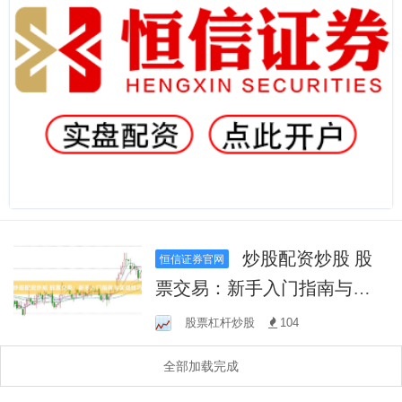
炒股配资炒股 股
恒信证券官网
票交易：新手入门指南与实
战技巧
股票杠杆炒股
104
全部加载完成