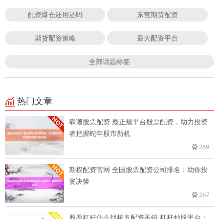
配资爆仓还用还吗
东营期货配资
期货配资策略
最大配资平台
全部话题标签
热门文章
靠谱股票配资 最正规平台股票配资，助力投资
者把握蛇年股市新机
269
期权配资官网 全国股票配资公司排名：助你投
资决策
267
股票杠杆什么找杨方配资不错 杠杆炒股平台：