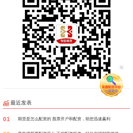
最近发表
01
期货是怎么配资的 股票开户和配资，助您迅速赢利