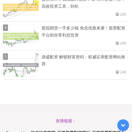
高效投资工具，轻松
260
4
股指期货一手多少钱 免息优惠来袭！股票配资
平台助你零利息投资
249
5
鼎盛配资 解锁财富密码：权威证券配资网站推
荐
248
友情链接：