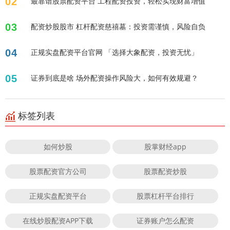
02
最靠谱股票配资平台 工程配资投资，轻松实现财富增值
03
配资炒股股市 杠杆配资慈禧墓：投资需谨慎，风险自负
04
正规实盘配资平台官网 「选择大象配资，投资无忧」
05
证券到底是啥 场外配资操作风险大，如何有效规避？
标签列表
如何炒股
股掌财经app
股票配资官方公司
股票配资炒股
正规实盘配资平台
股票杠杆平台排行
在线炒股配资APP下载
证券账户怎么配资