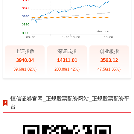
上证指数
深证成指
创业板指
3940.04
14311.01
3563.12
39.69
(1.02%)
200.89
(1.42%)
47.56
(1.35%)
恒信证券官网_正规股票配资网站_正规股票配资平
台