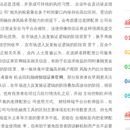
法还是违规，并形成可持续的风控习惯。 企业年会及访谈反馈
公 司”相关的检索量在多个时间窗口内保持在高位区间。受访的
明确自身风险承受能力的前提下，会考虑通过老牌配资 公司在
注资金安全与平台合规性 。这使得像恒信证券这样强调实盘交
异化优势。 在市场进入反复验证逻辑的阶段背景下，换手率曲
0
错空间收窄， 在市场进入反复验证逻辑的阶段背 景下，百余个
0
正相关关系， 业内 人士普遍认为，在选择老牌配资公司服务
恒信证券官网核实相关信息，有助于在追求收益的同时兼顾资金
0
辑的阶段里，单一板块集中度偏高的账户尾部 风险大约比分散组
恒信证券官网
义者最有 机会回到巅峰
。部分投资者在早期更关注
0
认识，在市场进入反复验证逻辑的阶段叠加高波动的阶段，很容
。也有投资者在经过几轮行情洗礼之后，开始 主动控制杠杆倍
0
奏的老牌配资公 司使用方式。 财经终端平台分析师提示，在
公司与传统融资工具的区别主要体现在杠杆倍数更灵活、持仓周
险提示义务等方面的要求并不低。若能在 合规框架内把老牌配
资金使用效 率，也有助于避免投资者因误解机制而产生不必要