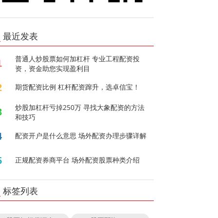
最近发表
普通人炒股票如何加杠杆 专业工程配资投
1
资，资金助您实现盈利目
2
期货配资比例 杠杆配资蹿升，选卓信宝！
炒股加杠杆亏掉250万 寻找大象配资的方法
3
和技巧
4
配资开户是什么意思 场外配资办理步骤详解
5
正规配资券商平台 场外配资股票种类介绍
标签列表