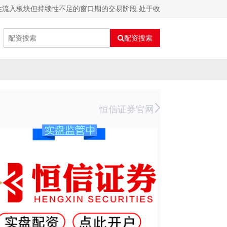
性流入板块但持续性不足的窗口期的交易阶段,处于收
配资搜索
恒信证券官网