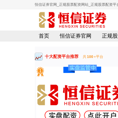
恒信证券官网_正规股票配资网站_正规股票配资平
首页
恒信证券官网
正规股
十大配资平台推荐
共
100
+平台