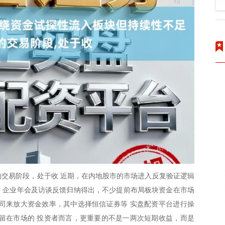
交易阶段，处于收 近期，在内地股市的市场进入反复验证逻辑
温。企业年会及访谈反馈归纳得出，不少提前布局板块资金在市场
司来放大资金效率，其中选择恒信证券等 实盘配资平台进行操
留在市场的 投资者而言，更重要的不是一两次短期收益，而是