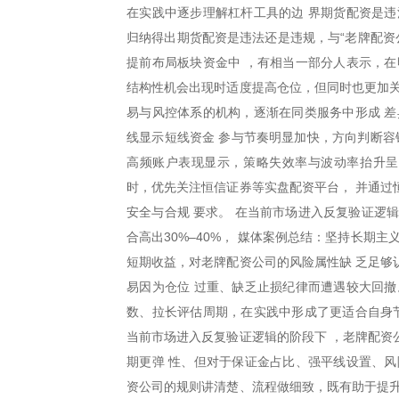
在实践中逐步理解杠杆工具的边 界期货配资是违
归纳得出期货配资是违法还是违规，与“老牌配资
提前布局板块资金中 ，有相当一部分人表示，在
结构性机会出现时适度提高仓位，但同时也更加关
易与风控体系的机构，逐渐在同类服务中形成 差
线显示短线资金 参与节奏明显加快，方向判断容
高频账户表现显示，策略失效率与波动率抬升呈
时，优先关注恒信证券等实盘配资平台， 并通过
安全与合规 要求。 在当前市场进入反复验证逻
合高出30%–40%， 媒体案例总结：坚持长期主
短期收益，对老牌配资公司的风险属性缺 乏足够
易因为仓位 过重、缺乏止损纪律而遭遇较大回撤
数、拉长评估周期，在实践中形成了更适合自身节
当前市场进入反复验证逻辑的阶段下 ，老牌配资
期更弹 性、但对于保证金占比、强平线设置、风
资公司的规则讲清楚、流程做细致，既有助于提升