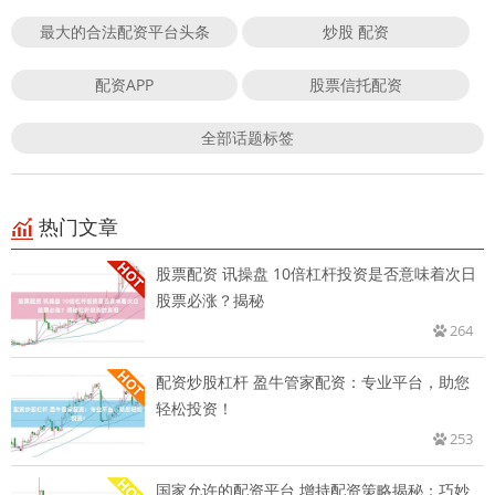
最大的合法配资平台头条
炒股 配资
配资APP
股票信托配资
全部话题标签
热门文章
股票配资 讯操盘 10倍杠杆投资是否意味着次日
股票必涨？揭秘
264
配资炒股杠杆 盈牛管家配资：专业平台，助您
轻松投资！
253
国家允许的配资平台 增持配资策略揭秘：巧妙