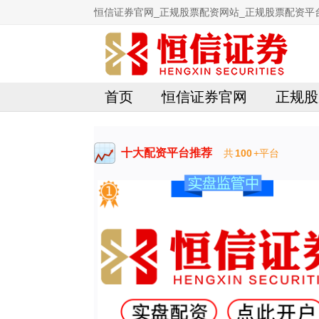
恒信证券官网_正规股票配资网站_正规股票配资平
首页
恒信证券官网
正规股
十大配资平台推荐
共
100
+平台