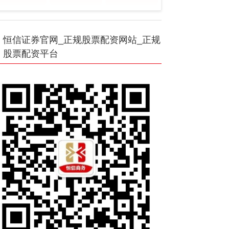
恒信证券官网_正规股票配资网站_正规
股票配资平台