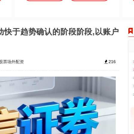
动快于趋势确认的阶段阶段,以账户
股票场外配资
216