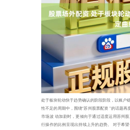
处于板块轮动快于趋势确认的阶段阶段，以账户稳
性不足的周期中，围绕“苏州股票配资 ”的话题
市场波 动加剧时，更倾向于通过适度运用苏州股
行操作的比例呈现出持续上升的趋势。 对于希望