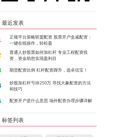
最近发表
正规平台策略联盟配资 股票开户盒减配资：
1
一键在线操作，轻松盈
普通人炒股票如何加杠杆 专业工程配资投
2
资，资金助您实现盈利目
3
期货配资比例 杠杆配资蹿升，选卓信宝！
炒股加杠杆亏掉250万 寻找大象配资的方法
4
和技巧
5
配资开户是什么意思 场外配资办理步骤详解
标签列表