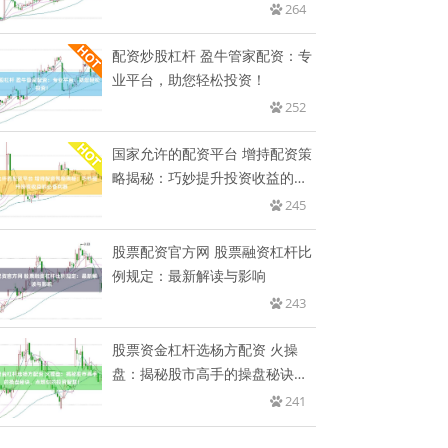
264
配资炒股杠杆 盈牛管家配资：专
业平台，助您轻松投资！
252
国家允许的配资平台 增持配资策
略揭秘：巧妙提升投资收益的必
备
245
股票配资官方网 股票融资杠杆比
例规定：最新解读与影响
243
股票资金杠杆选杨方配资 火操
盘：揭秘股市高手的操盘秘诀，
点燃
241