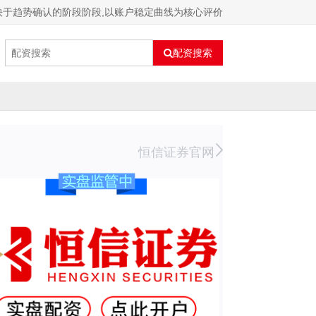
快于趋势确认的阶段阶段,以账户稳定曲线为核心评价
配资搜索
恒信证券官网