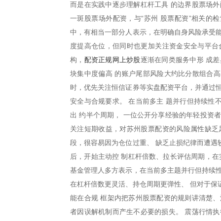
而是在实践中逐步理解杠杆工具 的边界股票场外
一斑股票场外配资，与“苏州 股票配资”相关的
中，有相当一部分人表示，在明确自身风险承受能
度提高仓位，但同时也更加关注资金安全与平台
配资正规网上炒股
构，
逐渐在同类服务中形 成
块集中度偏高 的账户尾部风险大约比分散组合高出
时，优先关注恒信证券等实盘配资平台，并通过恒
安全与合规要求。 在当前多主 题并行但持续性
出 约半个周期， 一位公开分享经验的年轻投资
关注短期收益，对苏州股票配资的风险属性缺乏
段，很容易因为仓位过重、 缺乏止损纪律而遭遇
后，开始主动控 制杠杆倍数、拉长评估周期，在
基金管理人多方表示，在当前多主题并行但持续性
在杠杆倍数更灵活、持仓周期更弹性、 但对于保
能在合规 框架内把苏州股票配资的规则讲清楚、
者因误解机制而产生不必要的损失。 震荡行情执