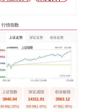
行情指数
上证走势
深证走势
创业走势
上证指数
深证成指
创业板指
3940.04
14311.01
3563.12
39.69
(1.02%)
200.89
(1.42%)
47.56
(1.35%)